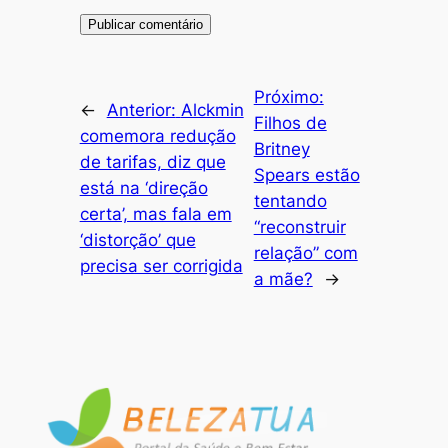
Próximo:
←
Anterior:
Alckmin
Filhos de
comemora redução
Britney
de tarifas, diz que
Spears estão
está na ‘direção
tentando
certa’, mas fala em
“reconstruir
‘distorção’ que
relação” com
precisa ser corrigida
a mãe?
→