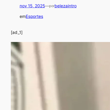
nov 15, 2025
—
belezaintro
por
em
Esportes
[ad_1]