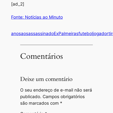
[ad_2]
Fonte: Notícias ao Minuto
anos
aos
assassinado
ExPalmeiras
futebol
jogador
ti
Comentários
Deixe um comentário
O seu endereço de e-mail não será
publicado.
Campos obrigatórios
são marcados com
*