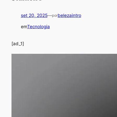
set 20, 2025
—
belezaintro
por
em
Tecnologia
[ad_1]