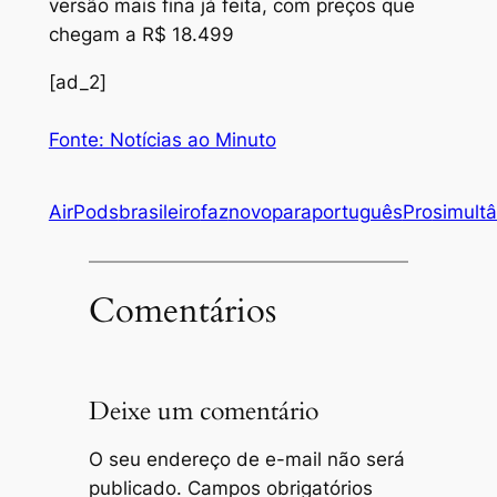
versão mais fina já feita, com preços que
chegam a R$ 18.499
[ad_2]
Fonte: Notícias ao Minuto
AirPods
brasileiro
faz
novo
para
português
Pro
simult
Comentários
Deixe um comentário
O seu endereço de e-mail não será
publicado.
Campos obrigatórios