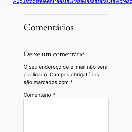
Augusto
diz
ele
entre
está
Grazi
Massafera
Otavio
reso
Comentários
Deixe um comentário
O seu endereço de e-mail não será
publicado.
Campos obrigatórios
são marcados com
*
Comentário
*