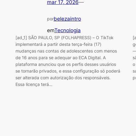
mar 17, 2026
—
belezaintro
por
em
Tecnologia
[ad_1] SÃO PAULO, SP (FOLHAPRESS) – O TikTok
[
implementará a partir desta terça-feira (17)
g
mudanças nas contas de adolescentes com menos
—
de 16 anos para se adequar ao ECA Digital. A
s
plataforma anunciou que os perfis desses usuários
o
se tornarão privados, e essa configuração só poderá
s
ser alterada com autorização dos responsáveis.
p
Essa licença terá…