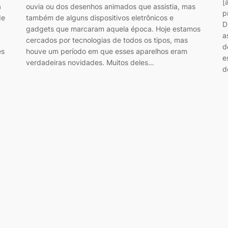
[
a
ouvia ou dos desenhos animados que assistia, mas
p
de
também de alguns dispositivos eletrônicos e
D
gadgets que marcaram aquela época. Hoje estamos
a
cercados por tecnologias de todos os tipos, mas
d
es
houve um período em que esses aparelhos eram
e
verdadeiras novidades. Muitos deles…
d