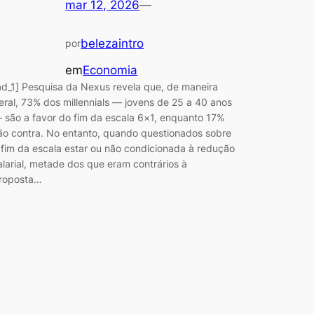
mar 12, 2026
—
belezaintro
por
em
Economia
ad_1] Pesquisa da Nexus revela que, de maneira
eral, 73% dos millennials — jovens de 25 a 40 anos
 são a favor do fim da escala 6×1, enquanto 17%
ão contra. No entanto, quando questionados sobre
 fim da escala estar ou não condicionada à redução
alarial, metade dos que eram contrários à
roposta…