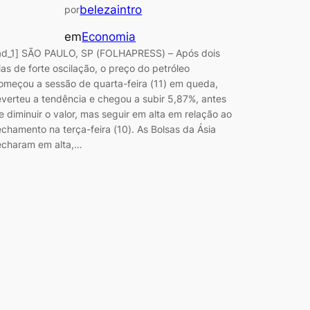
belezaintro
por
em
Economia
ad_1] SÃO PAULO, SP (FOLHAPRESS) – Após dois
ias de forte oscilação, o preço do petróleo
omeçou a sessão de quarta-feira (11) em queda,
everteu a tendência e chegou a subir 5,87%, antes
e diminuir o valor, mas seguir em alta em relação ao
echamento na terça-feira (10). As Bolsas da Ásia
echaram em alta,…