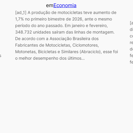
em
Economia
[ad_1] A produção de motocicletas teve aumento de
1,7% no primeiro bimestre de 2026, ante o mesmo
[
período do ano passado. Em janeiro e fevereiro,
d
348.732 unidades saíram das linhas de montagem.
c
De acordo com a Associação Brasileira dos
r
Fabricantes de Motocicletas, Ciclomotores,
d
Motonetas, Bicicletas e Similares (Abraciclo), esse foi
s
f
o melhor desempenho dos últimos…
f