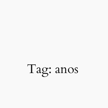
Pular
para
o
conteúdo
Tag:
anos