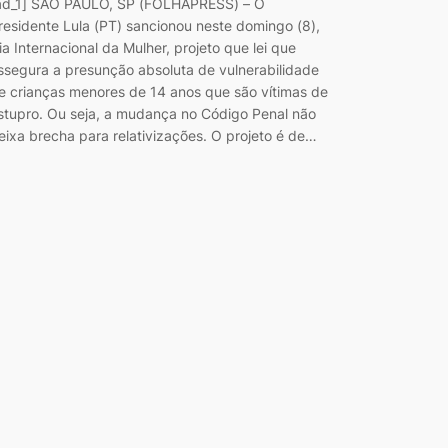
ad_1] SÃO PAULO, SP (FOLHAPRESS) – O
residente Lula (PT) sancionou neste domingo (8),
ia Internacional da Mulher, projeto que lei que
ssegura a presunção absoluta de vulnerabilidade
e crianças menores de 14 anos que são vítimas de
stupro. Ou seja, a mudança no Código Penal não
eixa brecha para relativizações. O projeto é de…