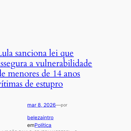
Lula sanciona lei que
assegura a vulnerabilidade
de menores de 14 anos
vítimas de estupro
mar 8, 2026
—
por
belezaintro
em
Política