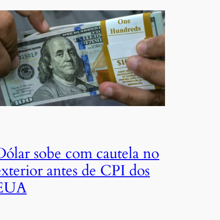
Dólar sobe com cautela no
exterior antes de CPI dos
EUA