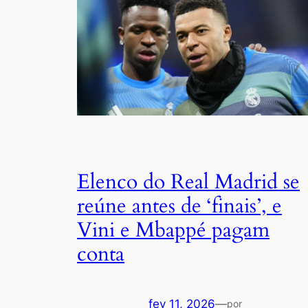
Elenco do Real Madrid se
reúne antes de ‘finais’, e
Vini e Mbappé pagam
conta
fev 11, 2026
—
por