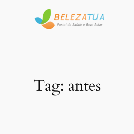
Pular
para
o
conteúdo
Tag:
antes