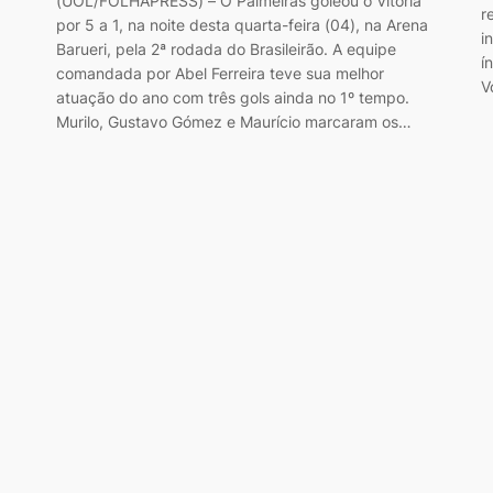
(UOL/FOLHAPRESS) – O Palmeiras goleou o Vitória
r
por 5 a 1, na noite desta quarta-feira (04), na Arena
i
Barueri, pela 2ª rodada do Brasileirão. A equipe
í
comandada por Abel Ferreira teve sua melhor
V
atuação do ano com três gols ainda no 1º tempo.
Murilo, Gustavo Gómez e Maurício marcaram os…