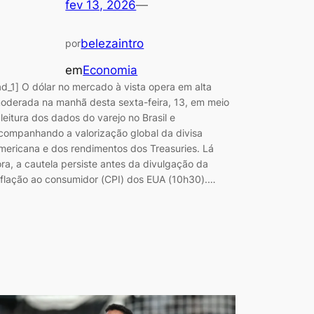
fev 13, 2026
—
belezaintro
por
em
Economia
ad_1] O dólar no mercado à vista opera em alta
oderada na manhã desta sexta-feira, 13, em meio
 leitura dos dados do varejo no Brasil e
companhando a valorização global da divisa
mericana e dos rendimentos dos Treasuries. Lá
ora, a cautela persiste antes da divulgação da
nflação ao consumidor (CPI) dos EUA (10h30).…