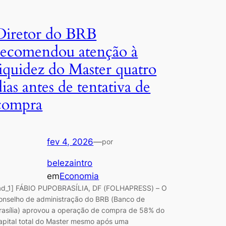
Diretor do BRB
recomendou atenção à
liquidez do Master quatro
dias antes de tentativa de
compra
fev 4, 2026
—
por
belezaintro
em
Economia
ad_1] FÁBIO PUPOBRASÍLIA, DF (FOLHAPRESS) – O
onselho de administração do BRB (Banco de
rasília) aprovou a operação de compra de 58% do
apital total do Master mesmo após uma