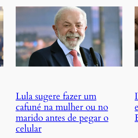
Lula sugere fazer um
cafuné na mulher ou no
marido antes de pegar o
celular