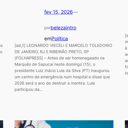
fev 15, 2026
—
belezaintro
por
[
em
Política
m
es
[ad_1] LEONARDO VIECELI E MARCELO TOLEDORIO
à
ao
DE JANEIRO, RJ E RIBEIRÃO PRETO, SP
a
(FOLHAPRESS) – Antes de ser homenageado na
a
Marquês de Sapucaí neste domingo (15), o
f
presidente Luiz Inácio Lula da Silva (PT) inaugurou
i
um centro de emergência num hospital e disse que
2026 será o ano de destruir a mentira. Lula
participou da…