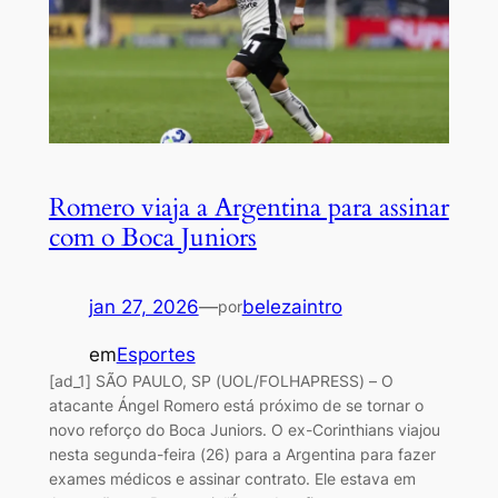
Romero viaja a Argentina para assinar
com o Boca Juniors
jan 27, 2026
—
belezaintro
por
em
Esportes
[ad_1] SÃO PAULO, SP (UOL/FOLHAPRESS) – O
atacante Ángel Romero está próximo de se tornar o
novo reforço do Boca Juniors. O ex-Corinthians viajou
nesta segunda-feira (26) para a Argentina para fazer
exames médicos e assinar contrato. Ele estava em