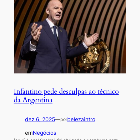
Infantino pede desculpas ao técnico
da Argentina
dez 6, 2025
—
belezaintro
por
em
Negócios