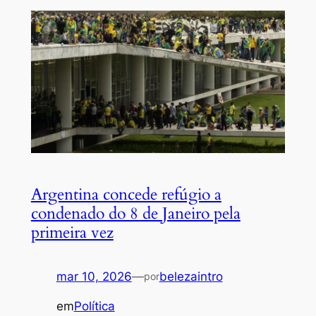
Argentina concede refúgio a
condenado do 8 de Janeiro pela
primeira vez
mar 10, 2026
—
belezaintro
por
em
Política