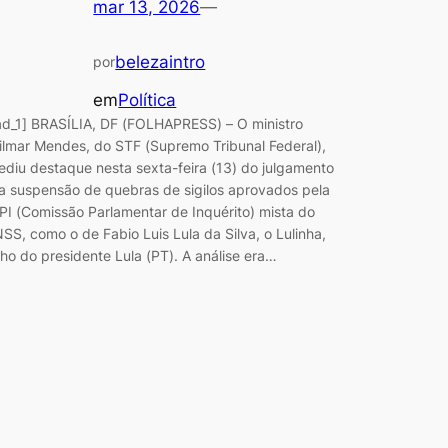
mar 13, 2026
—
belezaintro
por
em
Política
ad_1] BRASÍLIA, DF (FOLHAPRESS) – O ministro
ilmar Mendes, do STF (Supremo Tribunal Federal),
ediu destaque nesta sexta-feira (13) do julgamento
a suspensão de quebras de sigilos aprovados pela
PI (Comissão Parlamentar de Inquérito) mista do
NSS, como o de Fabio Luis Lula da Silva, o Lulinha,
ilho do presidente Lula (PT). A análise era…