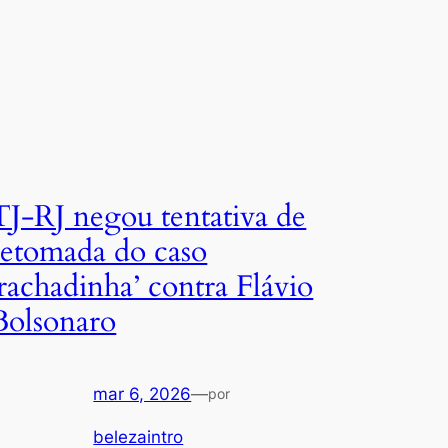
TJ-RJ negou tentativa de
retomada do caso
‘rachadinha’ contra Flávio
Bolsonaro
mar 6, 2026
—
por
belezaintro