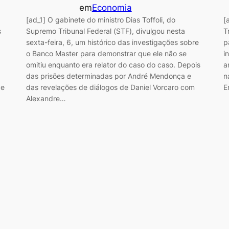
em
Economia
[ad_1] O gabinete do ministro Dias Toffoli, do
[
s
Supremo Tribunal Federal (STF), divulgou nesta
T
sexta-feira, 6, um histórico das investigações sobre
p
o Banco Master para demonstrar que ele não se
i
omitiu enquanto era relator do caso do caso. Depois
a
das prisões determinadas por André Mendonça e
n
 e
das revelações de diálogos de Daniel Vorcaro com
E
Alexandre…