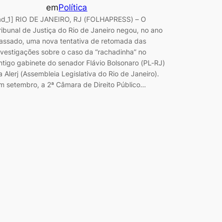
em
Política
ad_1] RIO DE JANEIRO, RJ (FOLHAPRESS) – O
ribunal de Justiça do Rio de Janeiro negou, no ano
assado, uma nova tentativa de retomada das
nvestigações sobre o caso da “rachadinha” no
ntigo gabinete do senador Flávio Bolsonaro (PL-RJ)
a Alerj (Assembleia Legislativa do Rio de Janeiro).
m setembro, a 2ª Câmara de Direito Público…