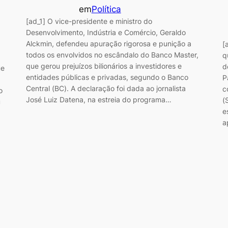
em
Política
[ad_1] O vice-presidente e ministro do
Desenvolvimento, Indústria e Comércio, Geraldo
Alckmin, defendeu apuração rigorosa e punição a
[
todos os envolvidos no escândalo do Banco Master,
q
que gerou prejuízos bilionários a investidores e
d
ue
entidades públicas e privadas, segundo o Banco
P
Central (BC). A declaração foi dada ao jornalista
c
o
José Luiz Datena, na estreia do programa…
(
u
e
a