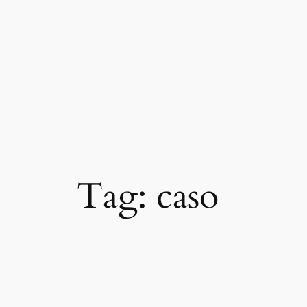
Pular
para
o
conteúdo
Tag:
caso