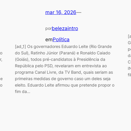
mar 16, 2026
—
belezaintro
por
[
em
Política
G
[ad_1] Os governadores Eduardo Leite (Rio Grande
p
no
do Sul), Ratinho Júnior (Paraná) e Ronaldo Caiado
d
r,
(Goiás), todos pré-candidatos à Presidência da
C
República pelo PSD, revelaram em entrevista ao
I
programa Canal Livre, da TV Band, quais seriam as
f
de
primeiras medidas de governo caso um deles seja
po
eleito. Eduardo Leite afirmou que pretende propor o
fim da…