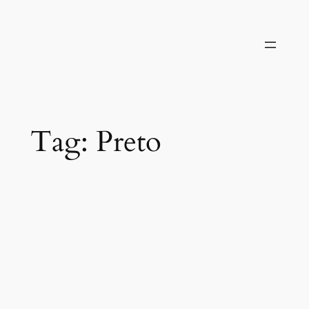
Pular
para
o
conteúdo
Tag:
Preto