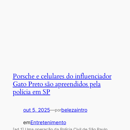
Porsche e celulares do influenciador
Gato Preto são apreendidos pela
polícia em SP
out 5, 2025
—
belezaintro
por
em
Entretenimento
[ad_1] Uma operação da Polícia Civil de São Paulo