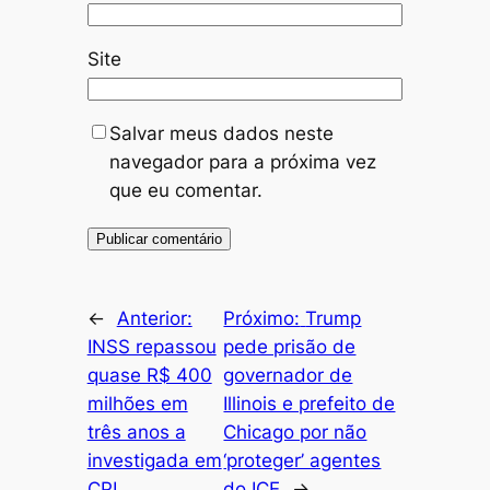
Site
Salvar meus dados neste
navegador para a próxima vez
que eu comentar.
←
Anterior:
Próximo:
Trump
INSS repassou
pede prisão de
quase R$ 400
governador de
milhões em
Illinois e prefeito de
três anos a
Chicago por não
investigada em
‘proteger’ agentes
CPI
do ICE
→