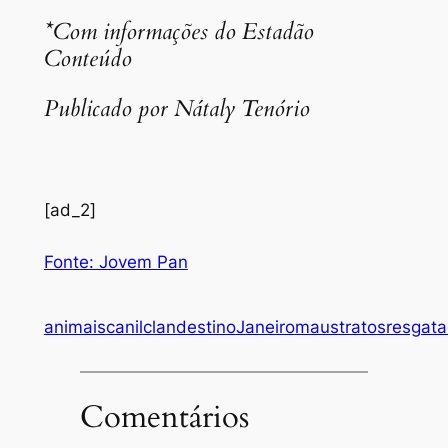
*Com informações do Estadão
Conteúdo
Publicado por Nátaly Tenório
[ad_2]
Fonte: Jovem Pan
animais
canil
clandestino
Janeiro
maustratos
resgat
Comentários