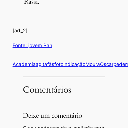
Rassi.
[ad_2]
Fonte: jovem Pan
Academia
agita
fãs
foto
indicação
Moura
Oscar
pede
Comentários
Deixe um comentário
O seu endereço de e-mail não será