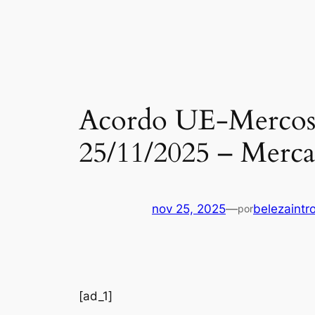
Acordo UE-Mercosul:
25/11/2025 – Merc
nov 25, 2025
—
belezaintr
por
[ad_1]