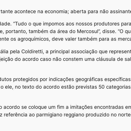
tante acontece na economia; aberta para não assinant
idade. “Tudo o que impomos aos nossos produtores para 
e, portanto, também da área do Mercosul”, disse. “O q
mente os agroquímicos, deve valer também para as merc
lia pela Coldiretti, a principal associação que represen
rejeição do acordo caso não constem uma cláusula de sa
utos protegidos por indicações geográficas específica
o ele, no texto do acordo estão previstas 50 categorias
o acordo se coloque um fim a imitações encontradas e
z referência ao parmigiano reggiano produzido no norte 
e