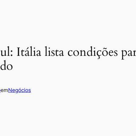
 Itália lista condições pa
ado
o
em
Negócios