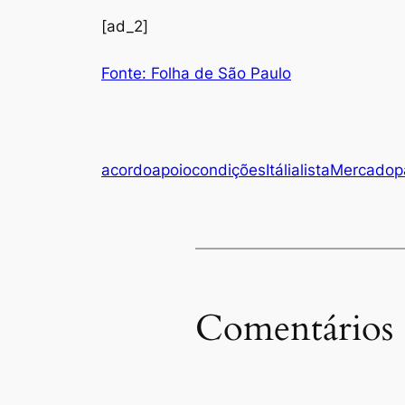
[ad_2]
Fonte: Folha de São Paulo
acordo
apoio
condições
Itália
lista
Mercado
p
Comentários