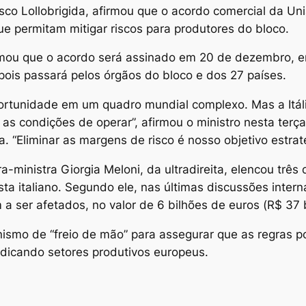
ncesco Lollobrigida, afirmou que o acordo comercial da 
ue permitam mitigar riscos para produtores do bloco.
mou que o acordo será assinado em 20 de dezembro, em 
pois passará pelos órgãos do bloco e dos 27 países.
rtunidade em um quadro mundial complexo. Mas a Itáli
 as condições de operar”, afirmou o ministro nesta ter
 “Eliminar as margens de risco é nosso objetivo estraté
a-ministra Giorgia Meloni, da ultradireita, elencou trê
ta italiano. Segundo ele, nas últimas discussões intern
a ser afetados, no valor de 6 bilhões de euros (R$ 37 b
smo de “freio de mão” para assegurar que as regras po
udicando setores produtivos europeus.