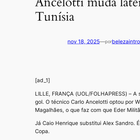
Ancelotti muda later
Tunísia
nov 18, 2025
—
belezaintro
por
[ad_1]
L
ILLE, FRANÇA (UOL/FOLHAPRESS) – A sel
gol. O técnico Carlo Ancelotti optou por W
Magalhães, o que faz com que Eder Militã
Já Caio Henrique substitui Alex Sandro. 
Copa.