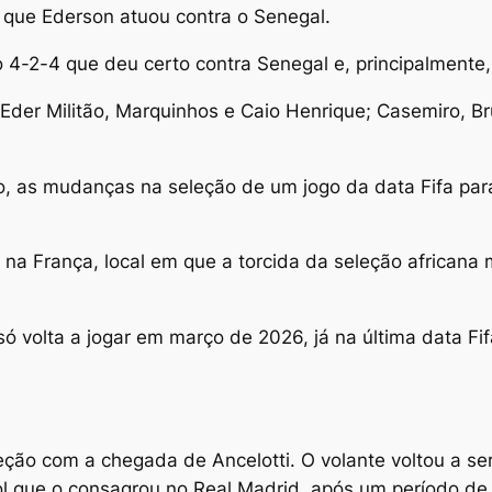
 que Ederson atuou contra o Senegal.
4-2-4 que deu certo contra Senegal e, principalmente, 
 Eder Militão, Marquinhos e Caio Henrique; Casemiro, 
, as mudanças na seleção de um jogo da data Fifa para 
, na França, local em que a torcida da seleção africana 
 só volta a jogar em março de 2026, já na última data F
ção com a chegada de Ancelotti. O volante voltou a se
ol que o consagrou no Real Madrid, após um período de 