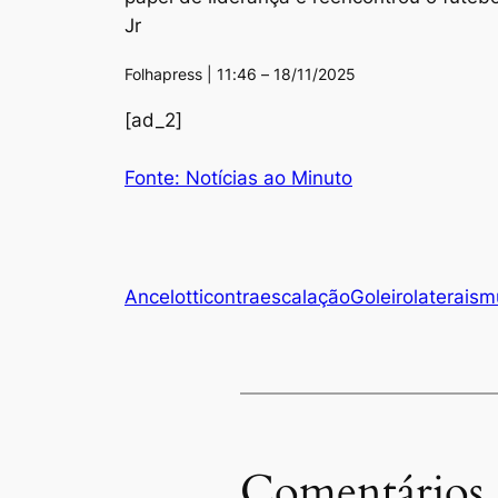
Jr
Folhapress | 11:46 – 18/11/2025
[ad_2]
Fonte: Notícias ao Minuto
Ancelotti
contra
escalação
Goleiro
laterais
m
Comentários