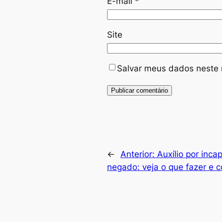
E-mail
*
Site
Salvar meus dados neste 
←
Anterior:
Auxílio por inc
negado: veja o que fazer e 