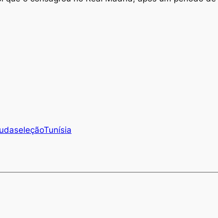
uda
seleção
Tunísia