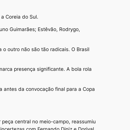
a Coreia do Sul.
Bruno Guimarães; Estêvão, Rodrygo,
o outro não são tão radicais. O Brasil
marca presença significante. A bola rola
ifa antes da convocação final para a Copa
r peça central no meio-campo, reassumiu
incertezas com Fernando Diniz e Dorival