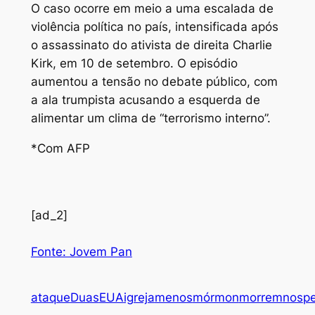
O caso ocorre em meio a uma escalada de
violência política no país, intensificada após
o assassinato do ativista de direita Charlie
Kirk, em 10 de setembro. O episódio
aumentou a tensão no debate público, com
a ala trumpista acusando a esquerda de
alimentar um clima de “terrorismo interno”.
*Com AFP
[ad_2]
Fonte: Jovem Pan
ataque
Duas
EUA
igreja
menos
mórmon
morrem
nos
p