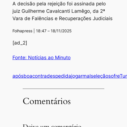
A decisão pela rejeição foi assinada pelo
juiz Guilherme Cavalcanti Lamêgo, da 2ª
Vara de Falências e Recuperações Judiciais
Folhapress | 18:47 – 18/11/2025
[ad_2]
Fonte: Notícias ao Minuto
após
boa
contra
despedida
jogar
mal
seleção
sofre
Tun
Comentários
Deixe um comentário