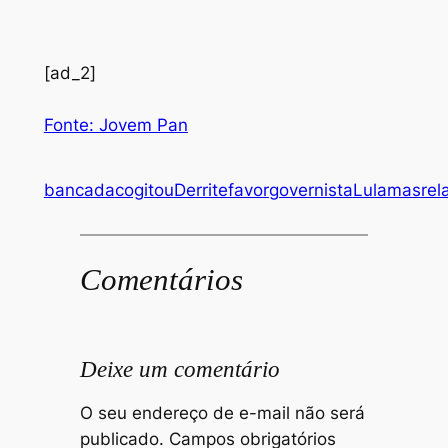
[ad_2]
Fonte: Jovem Pan
bancada
cogitou
Derrite
favor
governista
Lula
mas
rel
Comentários
Deixe um comentário
O seu endereço de e-mail não será
publicado.
Campos obrigatórios