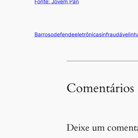
Fonte: Jovem Pan
Barroso
defende
eletrônicas
infraudável
inh
Comentários
Deixe um comentá