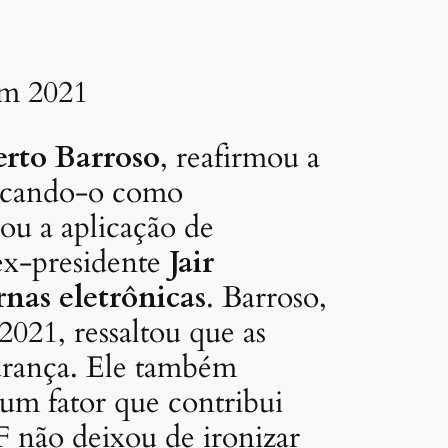
em 2021
erto Barroso
, reafirmou a
ificando-o como
ou a aplicação de
o ex-presidente
Jair
rnas eletrônicas
. Barroso,
021, ressaltou que as
urança. Ele também
 um fator que contribui
F não deixou de ironizar