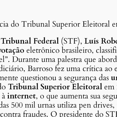
cia do Tribunal Superior Eleitoral 
Tribunal Federal
(STF),
Luís Rob
votação
eletrônico brasileiro, class
el”. Durante uma palestra que abord
Judiciário, Barroso fez uma crítica a
emente questionou a segurança das
u
 do
Tribunal Superior Eleitoral
em 2
s à
internet
, o que aumenta sua seg
 500 mil urnas utiliza pen drives,
 contra fraudes. O presidente do ST