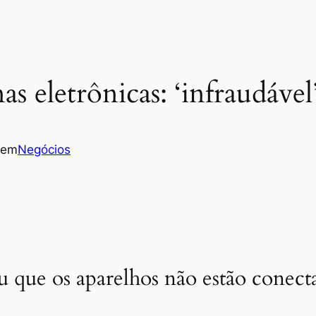
s eletrônicas: ‘infraudável’
em
Negócios
u que os aparelhos não estão conecta