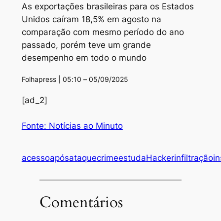
As exportações brasileiras para os Estados
Unidos caíram 18,5% em agosto na
comparação com mesmo período do ano
passado, porém teve um grande
desempenho em todo o mundo
Folhapress | 05:10 – 05/09/2025
[ad_2]
Fonte: Notícias ao Minuto
acesso
após
ataque
crime
estuda
Hacker
infiltração
in
Comentários