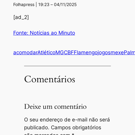
Folhapress | 19:23 – 04/11/2025
[ad_2]
Fonte: Notícias ao Minuto
acomodar
AtléticoMG
CBF
Flamengo
jogos
mexe
Palm
Comentários
Deixe um comentário
O seu endereço de e-mail não será
publicado.
Campos obrigatórios