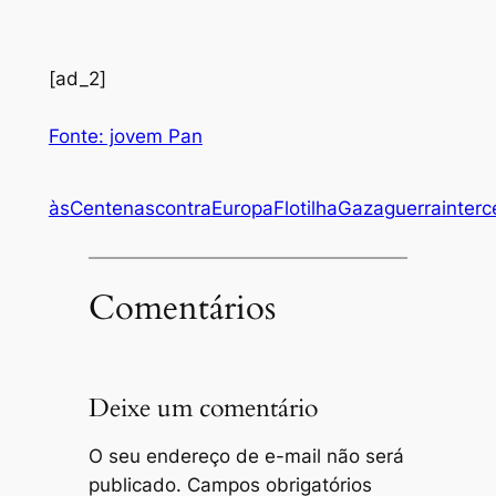
[ad_2]
Fonte: jovem Pan
às
Centenas
contra
Europa
Flotilha
Gaza
guerra
inter
Comentários
Deixe um comentário
O seu endereço de e-mail não será
publicado.
Campos obrigatórios