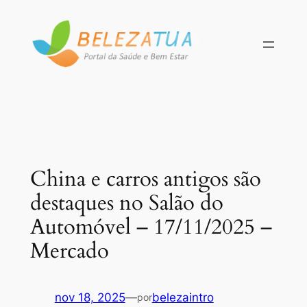
Pular
para
o
conteúdo
China e carros antigos são
destaques no Salão do
Automóvel – 17/11/2025 –
Mercado
nov 18, 2025
—
belezaintro
por