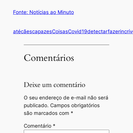
Fonte: Notícias ao Minuto
até
cães
capazes
Coisas
Covid19
detectar
fazer
incrív
Comentários
Deixe um comentário
O seu endereço de e-mail não será
publicado.
Campos obrigatórios
são marcados com
*
Comentário
*