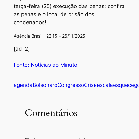
terça-feira (25) execução das penas; confira
as penas e o local de prisão dos
condenados!
Agência Brasil | 22:15 – 26/11/2025
[ad_2]
Fonte: Notícias ao Minuto
agenda
Bolsonaro
Congresso
Crise
escala
esquece
g
Comentários