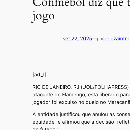
Conmebol diz que ti
jogo
set 22, 2025
—
belezaintro
por
[ad_1]
R
IO DE JANEIRO, RJ (UOL/FOLHAPRESS) – 
atacante do Flamengo, está liberado para 
jogador foi expulso no duelo no Maracanã,
A entidade justificou que anulou as conse
equidade” e afirmou que a decisão “refle
do futebol”.