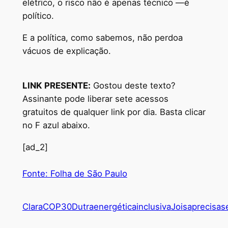
elétrico, o risco não é apenas técnico —é
político.
E a política, como sabemos, não perdoa
vácuos de explicação.
LINK PRESENTE:
Gostou deste texto?
Assinante pode liberar sete acessos
gratuitos de qualquer link por dia. Basta clicar
no F azul abaixo.
[ad_2]
Fonte: Folha de São Paulo
Clara
COP30
Dutra
energética
inclusiva
Joisa
precisa
s