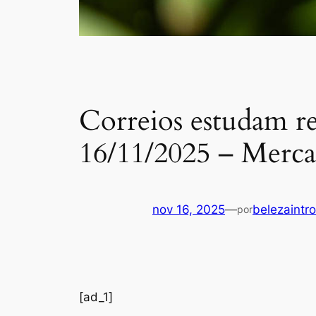
Correios estudam rep
16/11/2025 – Merc
nov 16, 2025
—
belezaintro
por
[ad_1]