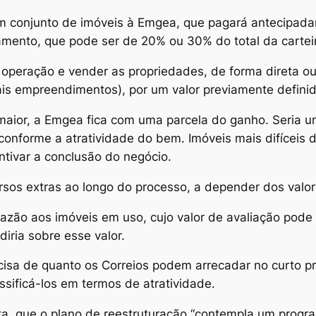
um conjunto de imóveis à Emgea, que pagará antecipada
ento, que pode ser de 20% ou 30% do total da carteir
 operação e vender as propriedades, de forma direta ou
is empreendimentos), por um valor previamente definid
 maior, a Emgea fica com uma parcela do ganho. Seria 
 conforme a atratividade do bem. Imóveis mais difíceis
ntivar a conclusão do negócio.
sos extras ao longo do processo, a depender dos valo
azão aos imóveis em uso, cujo valor de avaliação pode
diria sobre esse valor.
isa de quanto os Correios podem arrecadar no curto pra
sificá-los em termos de atratividade.
ta, que o plano de reestruturação “contempla um progr