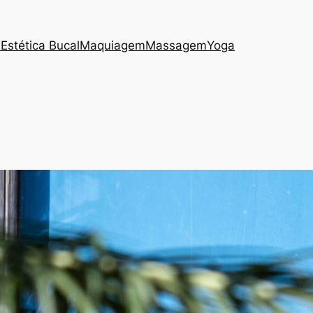
s
Estética Bucal
Maquiagem
Massagem
Yoga