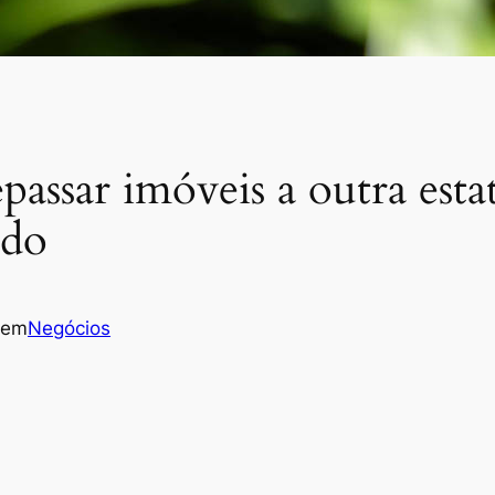
assar imóveis a outra estat
ado
em
Negócios