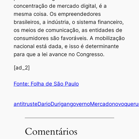
concentração de mercado digital, é a
mesma coisa. Os empreendedores
brasileiros, a indústria, o sistema financeiro,
os meios de comunicação, as entidades de
consumidores são favoráveis. A mobilização
nacional está dada, e isso é determinante
para que a lei avance no Congresso.
[ad_2]
Fonte: Folha de São Paulo
antitruste
Dario
Durigan
governo
Mercado
novo
quer
u
Comentários