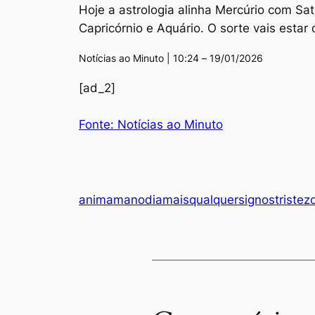
Hoje a astrologia alinha Mercúrio com Sat
Capricórnio e Aquário. O sorte vais estar
Notícias ao Minuto | 10:24 – 19/01/2026
[ad_2]
Fonte: Notícias ao Minuto
animam
ano
dia
mais
qualquer
signos
triste
z