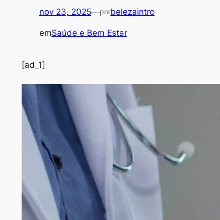
nov 23, 2025
—
belezaintro
por
em
Saúde e Bem Estar
[ad_1]