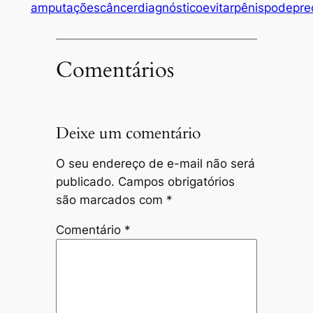
amputações
câncer
diagnóstico
evitar
pênis
pode
pre
Comentários
Deixe um comentário
O seu endereço de e-mail não será
publicado.
Campos obrigatórios
são marcados com
*
Comentário
*