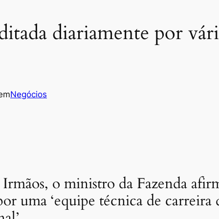
ditada diariamente por vár
em
Negócios
 Irmãos, o ministro da Fazenda afi
r uma ‘equipe técnica de carreira 
al’