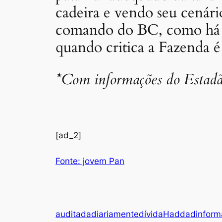
cadeira e vendo seu cenári
comando do BC, como há c
quando critica a Fazenda 
*Com informações do Estad
[ad_2]
Fonte: jovem Pan
auditada
diariamente
dívida
Haddad
inform