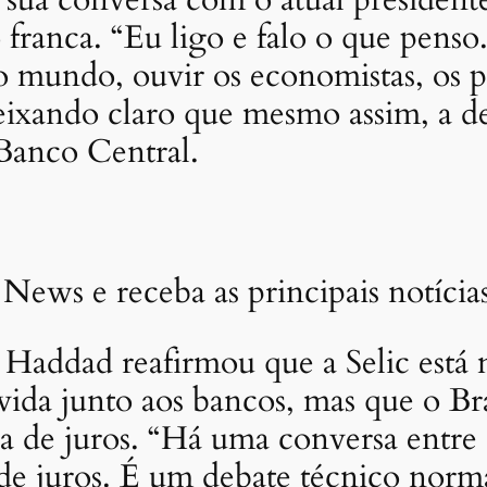
sua conversa com o atual president
o franca. “Eu ligo e falo o que pens
 mundo, ouvir os economistas, os p
ixando claro que mesmo assim, a deci
Banco Central.
 News e receba as principais notíci
, Haddad reafirmou que a Selic está m
ívida junto aos bancos, mas que o 
a de juros. “Há uma conversa entre
de juros. É um debate técnico norma