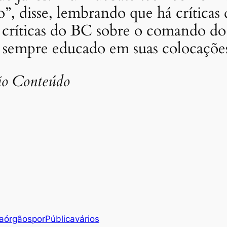
o”, disse, lembrando que há críticas
ríticas do BC sobre o comando do
é sempre educado em suas colocações
ão Conteúdo
a
órgãos
por
Pública
vários