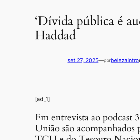
‘Dívida pública é au
Haddad
set 27, 2025
—
belezaintro
por
[ad_1]
Em entrevista ao podcast 3
União são acompanhados po
TCU e do Tesouro Nacion