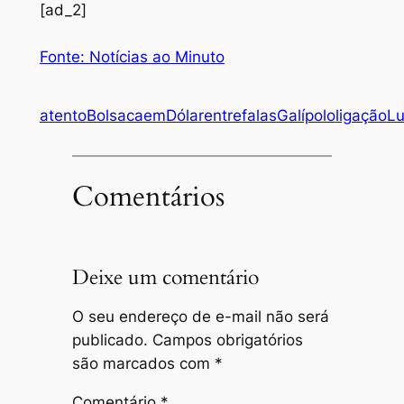
[ad_2]
Fonte: Notícias ao Minuto
atento
Bolsa
caem
Dólar
entre
falas
Galípolo
ligação
Lu
Comentários
Deixe um comentário
O seu endereço de e-mail não será
publicado.
Campos obrigatórios
são marcados com
*
Comentário
*