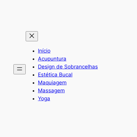
Pular
para
o
conteúdo
Início
Acupuntura
Design de Sobrancelhas
Estética Bucal
Maquiagem
Massagem
Yoga