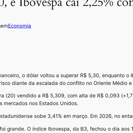
0, e Ibovespa cai 2,25% co
o
em
Economia
anceiro, o dólar voltou a superar R$ 5,30, enquanto o
o risco diante da escalada do conflito no Oriente Médio
ira (20) vendido a R$ 5,309, com alta de R$ 0,093 (+1,
dos mercados nos Estados Unidos.
estadunidense sobe 3,41% em março. Em 2026, no entan
i grande. O índice Ibovespa, da B3, fechou o dia aos