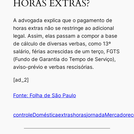
HORAS EXTRAS?
A advogada explica que o pagamento de
horas extras não se restringe ao adicional
legal. Assim, elas passam a compor a base
de cálculo de diversas verbas, como 13º
salário, férias acrescidas de um terço, FGTS
(Fundo de Garantia do Tempo de Serviço),
aviso-prévio e verbas rescisórias.
[ad_2]
Fonte: Folha de São Paulo
controle
Doméstica
extras
horas
jornada
Mercado
rec