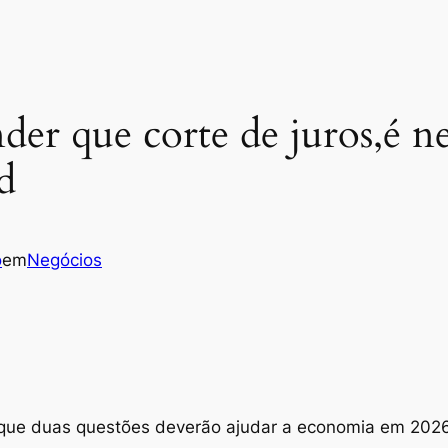
er que corte de juros,é nec
d
o
em
Negócios
 que duas questões deverão ajudar a economia em 2026: