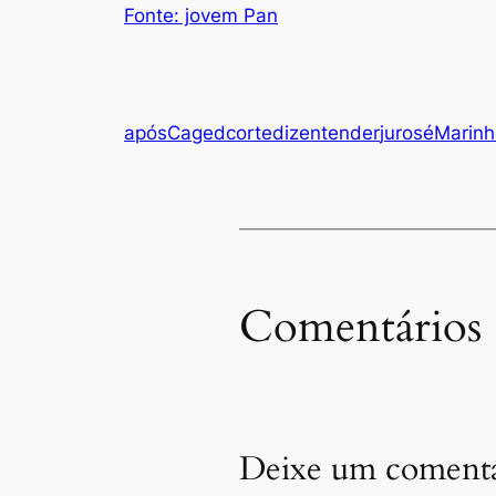
Fonte: jovem Pan
após
Caged
corte
diz
entender
jurosé
Marinh
Comentários
Deixe um comentá