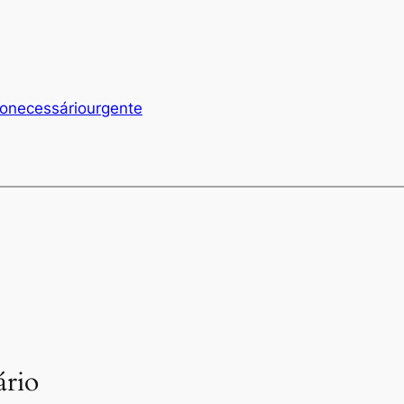
o
necessário
urgente
rio