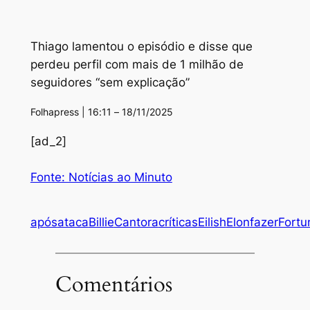
Thiago lamentou o episódio e disse que
perdeu perfil com mais de 1 milhão de
seguidores “sem explicação”
Folhapress | 16:11 – 18/11/2025
[ad_2]
Fonte: Notícias ao Minuto
após
ataca
Billie
Cantora
críticas
Eilish
Elon
fazer
Fortu
Comentários