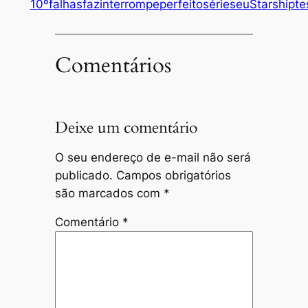
10º
falhas
faz
interrompe
perfeito
série
seu
Starship
te
Comentários
Deixe um comentário
O seu endereço de e-mail não será
publicado.
Campos obrigatórios
são marcados com
*
Comentário
*