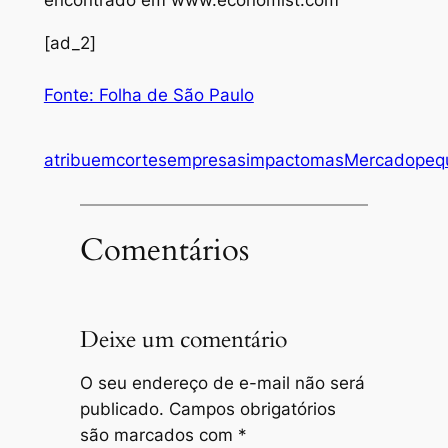
encontrado em www.economist.com
[ad_2]
Fonte: Folha de São Paulo
atribuem
cortes
empresas
impacto
mas
Mercado
peq
Comentários
Deixe um comentário
O seu endereço de e-mail não será
publicado.
Campos obrigatórios
são marcados com
*