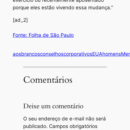
porque eles estão vivendo essa mudança.”
[ad_2]
Fonte: Folha de São Paulo
aos
brancos
conselhos
corporativos
EUA
homens
Mer
Comentários
Deixe um comentário
O seu endereço de e-mail não será
publicado.
Campos obrigatórios