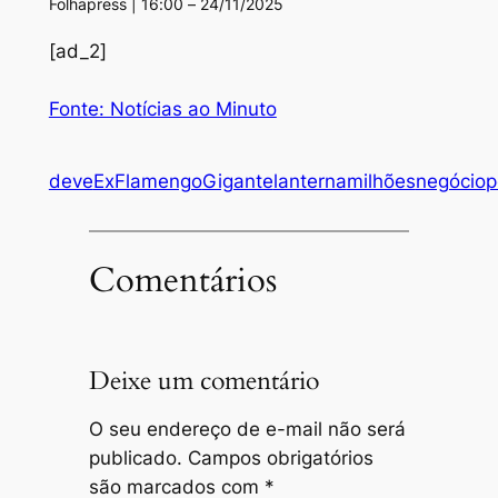
Folhapress | 16:00 – 24/11/2025
[ad_2]
Fonte: Notícias ao Minuto
deve
ExFlamengo
Gigante
lanterna
milhões
negócio
p
Comentários
Deixe um comentário
O seu endereço de e-mail não será
publicado.
Campos obrigatórios
são marcados com
*