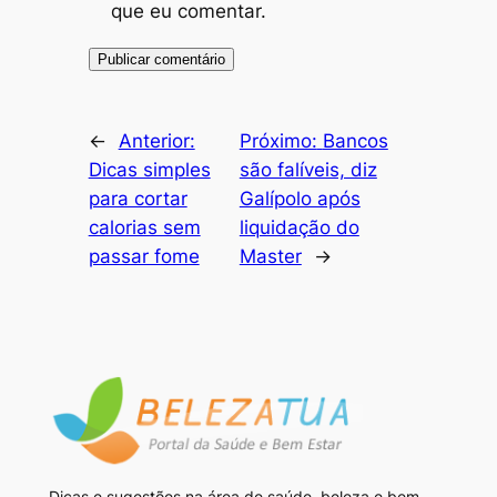
que eu comentar.
←
Anterior:
Próximo:
Bancos
Dicas simples
são falíveis, diz
para cortar
Galípolo após
calorias sem
liquidação do
passar fome
Master
→
Dicas e sugestões na área de saúde, beleza e bem