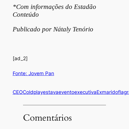
*Com informações do Estadão
Conteúdo
Publicado por Nátaly Tenório
[ad_2]
Fonte: Jovem Pan
CEO
Coldplay
estava
evento
executiva
Exmarido
flag
Comentários