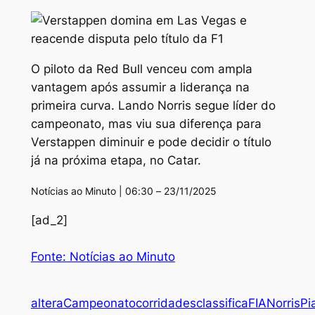
O piloto da Red Bull venceu com ampla
vantagem após assumir a liderança na
primeira curva. Lando Norris segue líder do
campeonato, mas viu sua diferença para
Verstappen diminuir e pode decidir o título
já na próxima etapa, no Catar.
Notícias ao Minuto | 06:30 – 23/11/2025
[ad_2]
Fonte: Notícias ao Minuto
altera
Campeonato
corrida
desclassifica
FIA
Norris
Pi