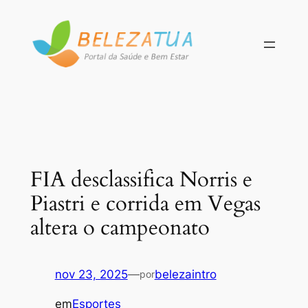
Pular
para
o
conteúdo
FIA desclassifica Norris e
Piastri e corrida em Vegas
altera o campeonato
nov 23, 2025
—
belezaintro
por
em
Esportes