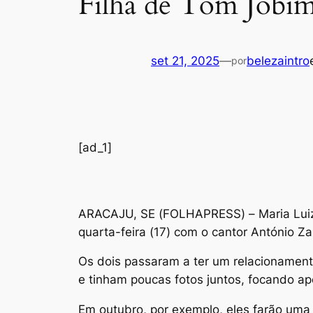
Filha de Tom Jobim
set 21, 2025
—
belezaintro
por
[ad_1]
A
RACAJU, SE (FOLHAPRESS) – Maria Luiza
quarta-feira (17) com o cantor António 
Os dois passaram a ter um relacionament
e tinham poucas fotos juntos, focando ape
Em outubro, por exemplo, eles farão uma 