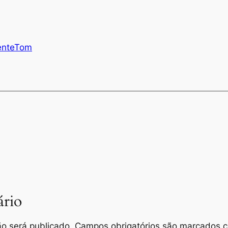
ente
Tom
rio
o será publicado.
Campos obrigatórios são marcados