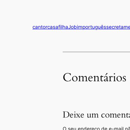
cantor
casa
filha
Jobim
português
secretam
Comentários
Deixe um comentá
O seu endereço de e-mail nã