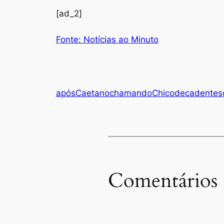
[ad_2]
Fonte: Notícias ao Minuto
após
Caetano
chamando
Chico
decadentes
Comentários