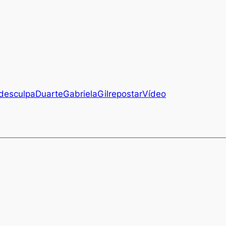
desculpa
Duarte
Gabriela
Gil
repostar
Vídeo