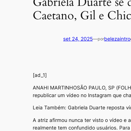
Gabriela Duarte se 
Caetano, Gil e Chic
set 24, 2025
—
belezaintro
por
[ad_1]
A
NAHI MARTINHOSÃO PAULO, SP (FOLHAPRES
republicar um vídeo no Instagram que cha
Leia Também: Gabriela Duarte reposta v
A atriz afirmou nunca ter visto o vídeo 
realmente tem confundido usuários. Para r