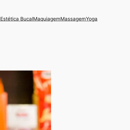
s
Estética Bucal
Maquiagem
Massagem
Yoga