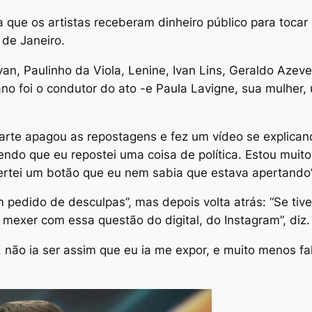
a que os artistas receberam dinheiro público para toca
 de Janeiro.
an, Paulinho da Viola, Lenine, Ivan Lins, Geraldo Azev
tano foi o condutor do ato -e Paula Lavigne, sua mulhe
arte apagou as repostagens e fez um vídeo se explica
dendo que eu repostei uma coisa de política. Estou muit
rtei um botão que eu nem sabia que estava apertando”, 
um pedido de desculpas”, mas depois volta atrás: “Se ti
 mexer com essa questão do digital, do Instagram”, diz.
s, não ia ser assim que eu ia me expor, e muito menos 