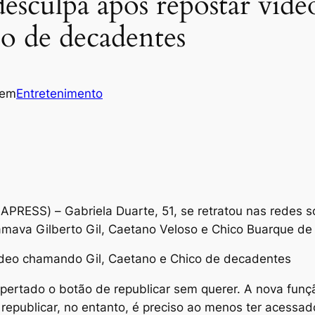
desculpa após repostar ví
o de decadentes
em
Entretenimento
S) – Gabriela Duarte, 51, se retratou nas redes soci
mava Gilberto Gil, Caetano Veloso e Chico Buarque de “
ídeo chamando Gil, Caetano e Chico de decadentes
e apertado o botão de republicar sem querer. A nova fun
epublicar, no entanto, é preciso ao menos ter acessado