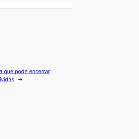
a que pode encerrar
ívidas
→