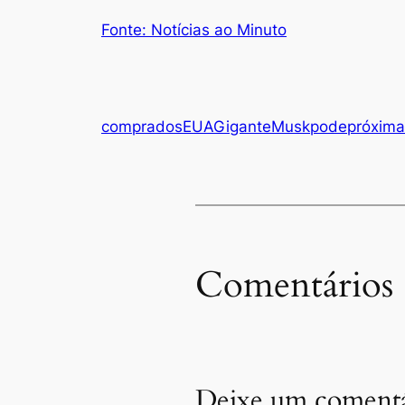
Fonte: Notícias ao Minuto
compra
dos
EUA
Gigante
Musk
pode
próxima
Comentários
Deixe um comentá