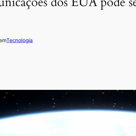
unicações dos EUA pode s
em
Tecnologia