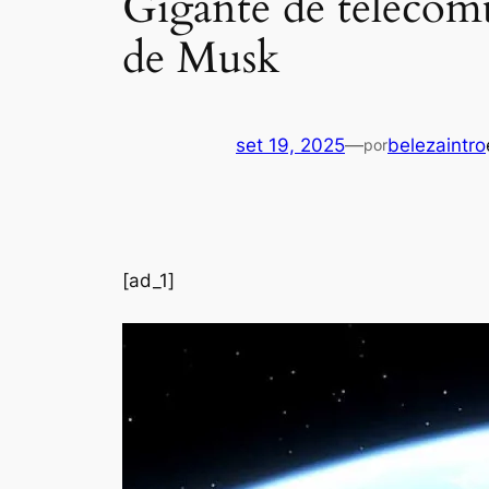
Gigante de telecom
de Musk
set 19, 2025
—
belezaintro
por
[ad_1]