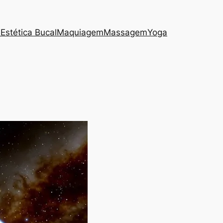
s
Estética Bucal
Maquiagem
Massagem
Yoga