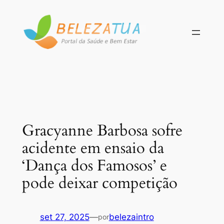
Pular
para
o
conteúdo
Gracyanne Barbosa sofre
acidente em ensaio da
‘Dança dos Famosos’ e
pode deixar competição
set 27, 2025
—
belezaintro
por