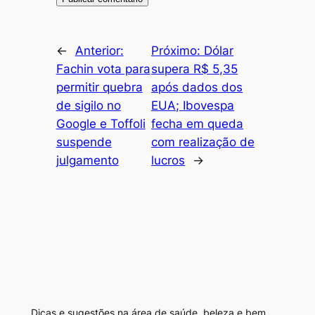
←
Anterior:
Próximo:
Dólar
Fachin vota para
supera R$ 5,35
permitir quebra
após dados dos
de sigilo no
EUA; Ibovespa
Google e Toffoli
fecha em queda
suspende
com realização de
julgamento
lucros
→
Dicas e sugestões na área de saúde, beleza e bem