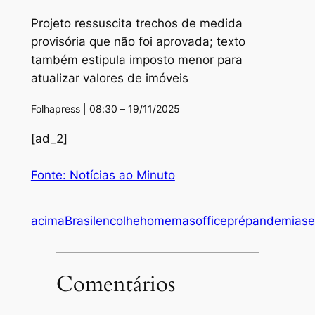
Projeto ressuscita trechos de medida
provisória que não foi aprovada; texto
também estipula imposto menor para
atualizar valores de imóveis
Folhapress | 08:30 – 19/11/2025
[ad_2]
Fonte: Notícias ao Minuto
acima
Brasil
encolhe
home
mas
office
prépandemia
s
Comentários