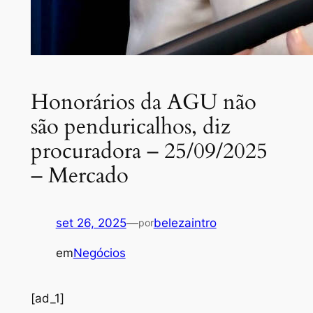
Honorários da AGU não
são penduricalhos, diz
procuradora – 25/09/2025
– Mercado
set 26, 2025
—
belezaintro
por
em
Negócios
[ad_1]