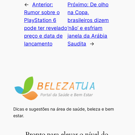
←
Anterior:
Próximo:
De olho
Rumor sobre o
na Copa,
PlayStation 6
brasileiros dizem
pode ter revelado
‘não’ e esfriam
preço e data de
janela da Arábia
lançamento
Saudita
→
Dicas e sugestões na área de saúde, beleza e bem
estar.
Pronto para elevar o nível do