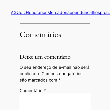
AGU
diz
Honorários
Mercado
não
penduricalhos
proc
Comentários
Deixe um comentário
O seu endereço de e-mail não será
publicado.
Campos obrigatórios
são marcados com
*
Comentário
*