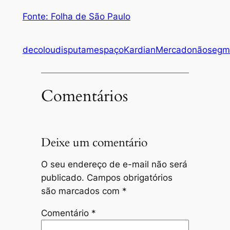
Fonte: Folha de São Paulo
decolou
disputam
espaço
Kardian
Mercado
não
segm
Comentários
Deixe um comentário
O seu endereço de e-mail não será
publicado.
Campos obrigatórios
são marcados com
*
Comentário
*