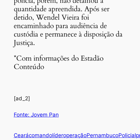
polícia, porém, não detalhou a
quantidade apreendida. Após ser
detido, Wendel Vieira foi
encaminhado para audiência de
custódia e permanece à disposição da
Justiça.
*Com informações do Estadão
Conteúdo
[ad_2]
Fonte: Jovem Pan
Ceará
comando
líder
operação
Pernambuco
Policial
p