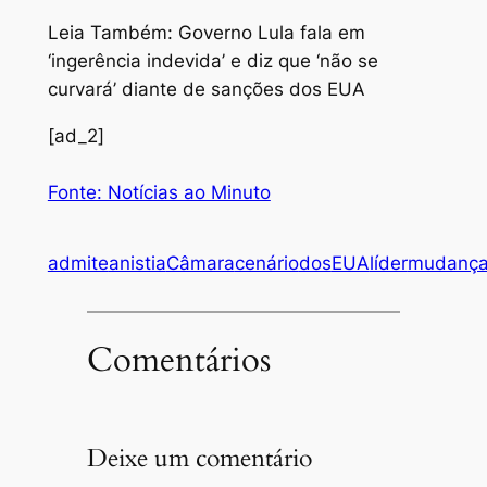
Leia Também: Governo Lula fala em
‘ingerência indevida’ e diz que ‘não se
curvará’ diante de sanções dos EUA
[ad_2]
Fonte: Notícias ao Minuto
admite
anistia
Câmara
cenário
dos
EUA
líder
mudanç
Comentários
Deixe um comentário