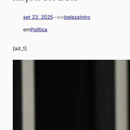
set 23, 2025
—
belezaintro
por
em
Política
[ad_1]